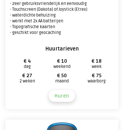
- zeer gebruiksvriendelijk en eenvoudig
- Touchscreen (Dakota) of Joystick (Etrex)
- waterdichte behuizing
- werkt met 2x AA batterijen
- Topografische kaarten
- geschikt voor geocaching
Huurtarieven
€ 4
€ 10
€ 18
dag
weekend
week
€ 27
€ 50
€ 75
2 weken
maand
waarborg
Huren