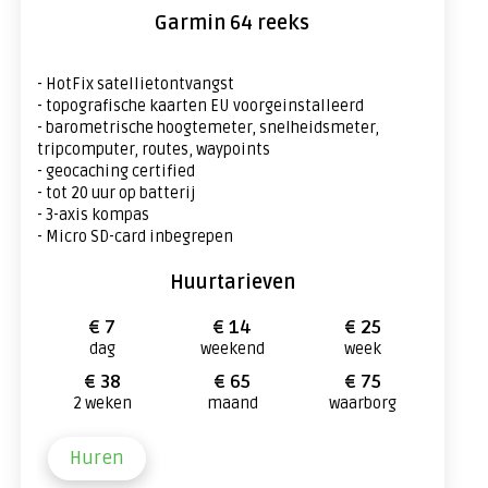
Garmin 64 reeks
- HotFix satellietontvangst
- topografische kaarten EU voorgeinstalleerd
- barometrische hoogtemeter, snelheidsmeter,
tripcomputer, routes, waypoints
- geocaching certified
- tot 20 uur op batterij
- 3-axis kompas
- Micro SD-card inbegrepen
Huurtarieven
€ 7
€ 14
€ 25
dag
weekend
week
€ 38
€ 65
€ 75
2 weken
maand
waarborg
Huren